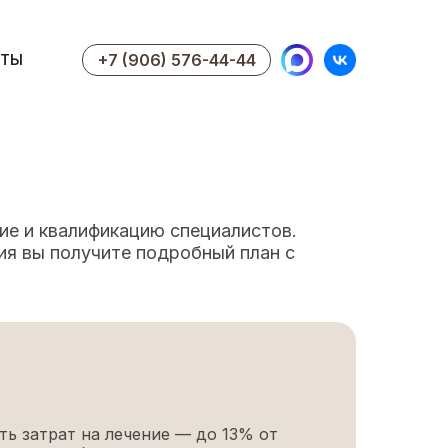
+7 (906) 576-44-44
КТЫ
+7 (906) 576-44-44
КТЫ
ие и квалификацию специалистов.
ия вы получите подробный план с
ть затрат на лечение — до 13% от