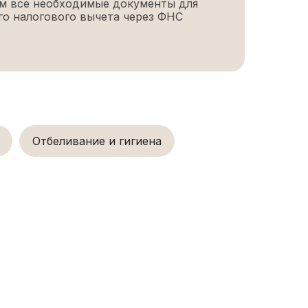
м все необходимые документы для
о налогового вычета через ФНС
Отбеливание и гигиена