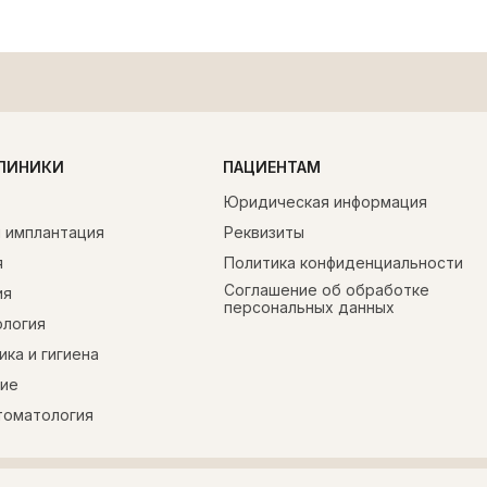
Лечение кари
Ортопедия
Отбеливание
После
После
После
Замена старых пломб и 
Мы вылечили жевательны
Проведено кабинетное от
жевательной поверхност
позволило вернуть пол
Zoom
КЛИНИКИ
ПАЦИЕНТАМ
естественную эстетику
Юридическая информация
и имплантация
Реквизиты
я
Политика конфиденциальности
Соглашение об обработке
ия
персональных данных
логия
ка и гигиена
ие
томатология
Лечение кари
Протезирован
Отбеливание
После
После
После