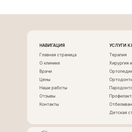
До
До
До
НАВИГАЦИЯ
УСЛУГИ 
Главная страница
Терапия
О клинике
Хирургия 
Врачи
Ортопеди
Цены
Ортодонт
Наши работы
Пародонто
Отзывы
Профилакти
Контакты
Отбеливан
Детская с
До
До
До