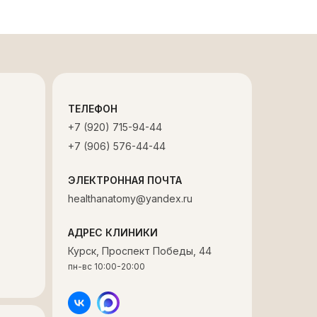
еса
реконструкция правильной анатомии
е зубы и восстановили их коронками. Это
беливание зубов по технологии Philips
и для полноценной функции зубов
ноценную функцию жевания и
ТЕЛЕФОН
+7 (920) 715-94-44
+7 (906) 576-44-44
ЭЛЕКТРОННАЯ ПОЧТА
healthanatomy@yandex.ru
АДРЕС КЛИНИКИ
Курск, Проспект Победы, 44
пн-вс 10:00-20:00
еса
ие