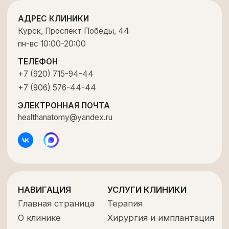
Политика конфиденциальности
Соглашение об обработке персональных
данных
Лицензия Л041-01147-46/00357568 от
29 октября 2020 г.
ООО «СТОМАТОЛОГИЯ»
ИНН 4632263467
Обращаем ваше внимание на то, что данный интернет-
сайт носит исключительно информационный характер.
Ни при каких условиях информационные материалы и
цены, размещенные на интернет-сайте az-
stomatology.ru, не являются публичной офертой,
определяемой положениями Статьи 437 Гражданского
кодекса РФ.
Разработка сайта — ЛИС МЕДИА