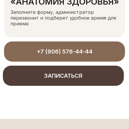
ТЕЛЕФОН
+7 (920) 715-94-44
+7 (906) 576-44-44
ЭЛЕКТРОННАЯ ПОЧТА
healthanatomy@yandex.ru
НАВИГАЦИЯ
УСЛУГИ КЛИНИКИ
Главная страница
Терапия
О клинике
Хирургия и имплантация
Врачи
Ортопедия
Цены
Ортодонтия
Наши работы
Пародонтология
Отзывы
Профилактика и гигиена
Контакты
Отбеливание
Детская стоматология
ПАЦИЕНТАМ
Юридическая информация
Реквизиты