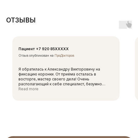
ОТЗЫВЫ
ЗАПИШИТЕСЬ НА ПРИЕМ
К ВИНОКУР АЛЕКСАНДРУ
ВИКТОРОВИЧУ
Пациент +7 920 85XXXXX
Просто заполните короткую форму, мы
Отзыв опубликован на
ПроДокторов
свяжемся с вами для уточнения времени
записи
Я обратилась к Александру Викторовичу на
фиксацию коронки​. От приёма осталась в
восторге, мастер своего дела! Очень
располагающий к себе специалист, безумно
ЗАПИСАТЬСЯ НА ПРИЕМ
благодарна за его профессионализм и
Read more
внимательно отношение! Процедура прошла
быстро и легко благодаря бережному
отношению доктора
АДРЕС КЛИНИКИ