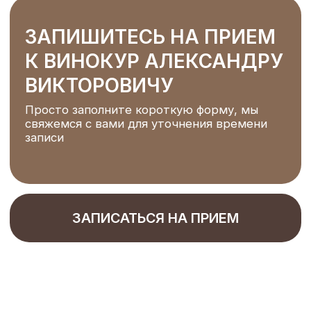
Курск, Проспект Победы, 44
пн-вс 10:00-20:00
ТЕЛЕФОН
+7 (920) 715-94-44
+7 (906) 576-44-44
ЭЛЕКТРОННАЯ ПОЧТА
healthanatomy@yandex.ru
НАВИГАЦИЯ
УСЛУГИ КЛИНИКИ
Главная страница
Терапия
О клинике
Хирургия и имплантация
Врачи
Ортопедия
Цены
Ортодонтия
Наши работы
Пародонтология
Отзывы
Профилактика и гигиена
Контакты
Отбеливание
Детская стоматология
ПАЦИЕНТАМ
Юридическая информация